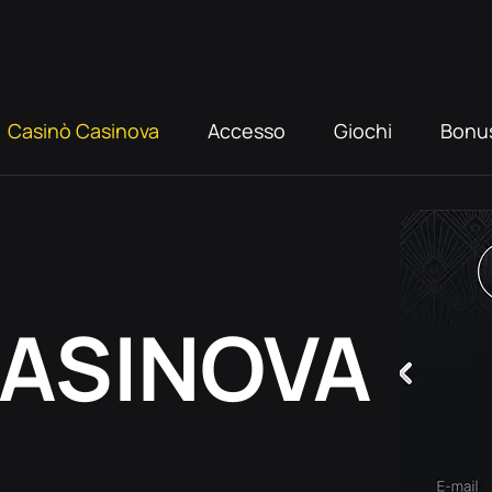
Casinò Casinova
Accesso
Giochi
Bonu
CASINOVA