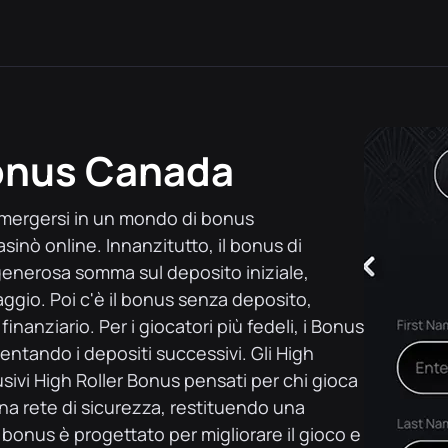
onus Canada
mmergersi in un mondo di bonus
inò online. Innanzitutto, il bonus di
enerosa somma sul deposito iniziale,
viaggio. Poi c'è il bonus senza deposito,
nanziario. Per i giocatori più fedeli, i Bonus
entando i depositi successivi. Gli High
usivi High Roller Bonus pensati per chi gioca
na rete di sicurezza, restituendo una
 bonus è progettato per migliorare il gioco e