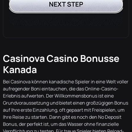
Casinova Casino Bonusse
Kanada
Bei Casinova können kanadische Spieler in eine Welt voller
aufregender Boni eintauchen, die das Online-Casino-
Erlebnis aufwerten. Der Willkommensbonus ist eine
Grundvoraussetzung und bietet einen großzügigen Bonus
auf Ihre erste Einzahlung, oft gepaart mit Freispielen, um
Ihre Reise zu starten. Dann gibt es noch den No Deposit
Bonus, der perfekt ist, um das Wasser ohne finanzielle
Verpflichtung zu testen. Für treue Spieler bieten Reload-