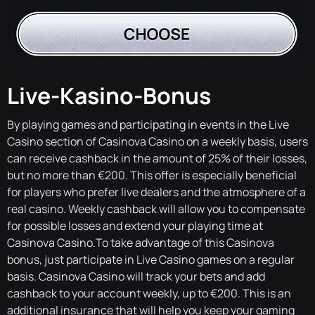
Live-Kasino-Bonus
By playing games and participating in events in the Live
Casino section of Casinova Casino on a weekly basis, users
can receive cashback in the amount of 25% of their losses,
but no more than €200. This offer is especially beneficial
for players who prefer live dealers and the atmosphere of a
real casino. Weekly cashback will allow you to compensate
for possible losses and extend your playing time at
Casinova Casino.To take advantage of this Casinova
bonus, just participate in Live Casino games on a regular
basis. Casinova Casino will track your bets and add
cashback to your account weekly, up to €200. This is an
additional insurance that will help you keep your gaming