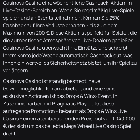
Casinova Casino eine wöchentliche Cashback-Aktion im
Live-Casino-Bereich an. Wenn Sie regelmäßig Live-Spiele
spielen und an Events teilnehmen, können Sie 25%
Cashback auf Ihre Verluste erhalten - bis zu einem
Maximum von 200 €. Diese Aktion ist perfekt für Spieler, die
die authentische Atmosphäre von Live-Dealern genießen.
Casinova Casino überwacht Ihre Einsätze und schreibt
Ihrem Konto jede Woche automatisch Cashback gut, was
Ihnen ein wertvolles Sicherheitsnetz bietet, um Ihr Spiel zu
verlängern.
Casinova Casino ist ständig bestrebt, neue
Gewinnmöglichkeiten anzubieten, und eine seiner
exklusiven Aktionen ist das Drops & Wins-Event. In
Zusammenarbeit mit Pragmatic Play bietet diese
aufregende Promotion - bekannt als Drops & Wins Live
Casino - einen atemberaubenden Preispool von 1.040.000
€, der sich um das beliebte Mega Wheel Live Casino Spiel
dreht.