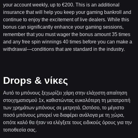
your account weekly, up to €200. This is an additional
insurance that will help you keep your gaming bankroll and
continue to enjoy the excitement of live dealers. While this
bonus can significantly enhance your gaming sessions,
remember that you must wager the bonus amount 35 times
and any free spin winnings 40 times before you can make a
withdrawal—conditions that are standard in the industry.
Drops & νίκες
Αυτό το μπόνους ξεχωρίζει χάρη στην ελάχιστη απαίτηση
στοιχηματισμού 1x, καθιστώντας ευκολότερη τη μετατροπή
των χρημάτων μπόνους σε μετρητά. Ωστόσο, το μέγιστο
ποσό μπόνους μπορεί να διαφέρει ανάλογα με τη χώρα,
οπότε καλό θα ήταν να ελέγξετε τους ειδικούς όρους για την
τοποθεσία σας.