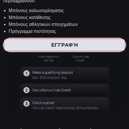
περιλαμβάνουν:
Μπόνους καλωσορίσματος
Μπόνους κατάθεσης
Μπόνους αθλητικών στοιχημάτων
Πρόγραμμα πιστότητας
ΕΓΓΡΑΦΉ